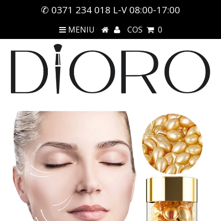
✆ 0371 234 018 L-V 08:00-17:00
MENIU
COS
0